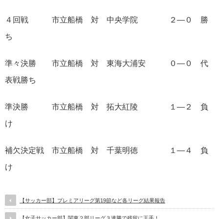
４回戦 市立船橋 対 中央学院 ２―０ 勝
ち
準々決勝 市立船橋 対 東海大浦安 ０―０ 代
表戦勝ち
準決勝 市立船橋 対 拓大紅陵 １―２ 負
け
補欠決定戦 市立船橋 対 千葉明徳 １―４ 負
け
【サッカー部】プレミアリーグ第19節など各リーグ結果報告
【女子サッカー部】関東２部リーグ３連勝で残留に王手！