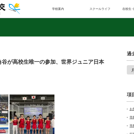
学校案内
スクールライフ
在校生･
過
角谷が高校生唯一の参加、世界ジュニア日本
項
お
市
市