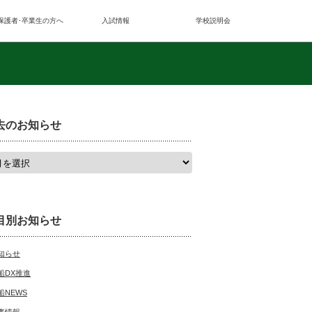
保護者･卒業生の方へ
入試情報
学校説明会
去のお知らせ
目別お知らせ
知らせ
船DX推進
船NEWS