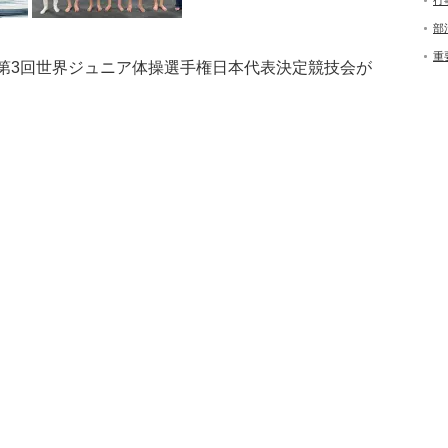
行
部
重
K杯&第3回世界ジュニア体操選手権日本代表決定競技会が