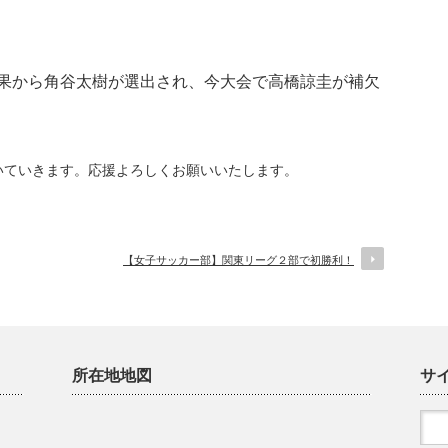
果から角谷太樹が選出され、今大会で高橋諒圭が補欠
いていきます。応援よろしくお願いいたします。
【女子サッカー部】関東リーグ２部で初勝利！
所在地地図
サ