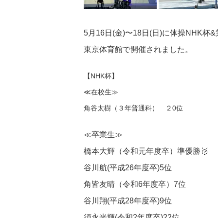
5月16日(金)〜18日(日)に体操NH
東京体育館で開催されました。
【NHK杯】
≪在校生≫
角谷太樹（３年普通科） ２0位
≪卒業生≫
橋本大輝（令和元年度卒）準優勝🥈
谷川航(平成26年度卒)5位
角皆友晴（令和6年度卒）7位
谷川翔(平成28年度卒)9位
須永光輝(令和2年度卒)22位