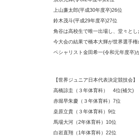
上山廉太郎(平成30年度卒)26位
鈴木茂斗(平成29年度卒)27位
角谷は高校生で唯一出場し、堂々とし
今大会の結果で橋本大輝が世界選手権
ペシャリスト金田希一(令和元年度卒)
【世界ジュニア日本代表決定競技会】
高橋諒圭（３年体育科） 4位(補欠)
赤堀早朱慶（３年体育科）7位
桒原立貴（３年体育科）9位
馬場大河（2年体育科）10位
白岩直翔（1年体育科）22位