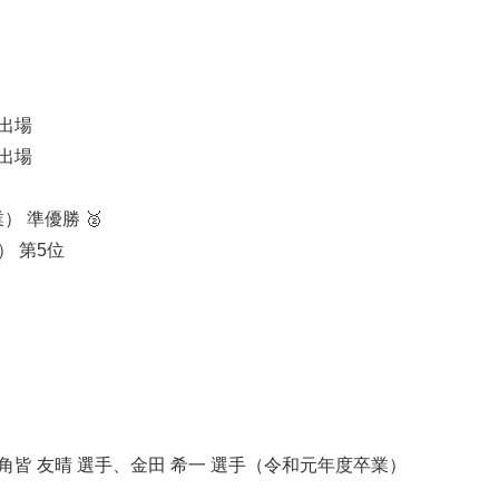
出場
出場
 準優勝 🥈
） 第5位
、角皆 友晴 選手、金田 希一 選手（令和元年度卒業）