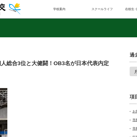
学校案内
スクールライフ
在校生･
過
人総合3位と大健闘！OB3名が日本代表内定
項
お
市
市