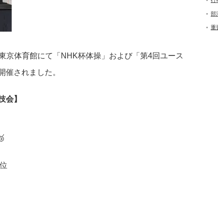
行
部
重
て、東京体育館にて「NHK杯体操」および「第4回ユース
開催されました。
技会】

0位