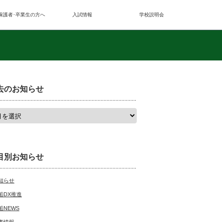
保護者･卒業生の方へ
入試情報
学校説明会
去のお知らせ
目別お知らせ
知らせ
船DX推進
船NEWS