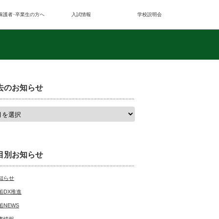
保護者･卒業生の方へ
入試情報
学校説明会
去のお知らせ
目別お知らせ
知らせ
船DX推進
船NEWS