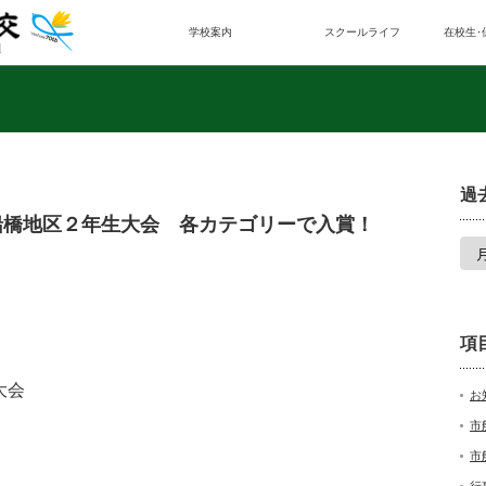
学校案内
スクールライフ
在校生･
過
船橋地区２年生大会 各カテゴリーで入賞！
項
大会
お
市
市