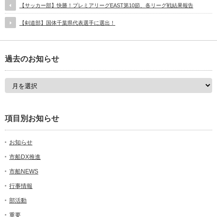
【サッカー部】快勝！プレミアリーグEAST第10節、各リーグ戦結果報告
【剣道部】国体千葉県代表選手に選出！
過去のお知らせ
項目別お知らせ
お知らせ
市船DX推進
市船NEWS
行事情報
部活動
重要