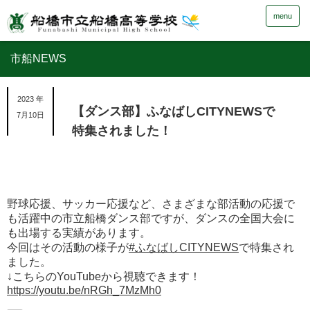
menu
市船NEWS
2023 年
【ダンス部】ふなばしCITYNEWSで
7月10日
特集されました！
野球応援、サッカー応援など、さまざまな部活動の応援で
も活躍中の市立船橋ダンス部ですが、ダンスの全国大会に
も出場する実績があります。
今回はその活動の様子が
#ふなばしCITYNEWS
で特集され
ました。
↓こちらのYouTubeから視聴できます！
https://youtu.be/nRGh_7MzMh0