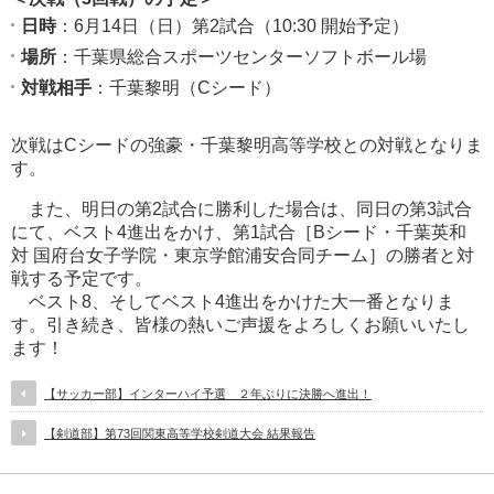
日時
：6月14日（日）第2試合（10:30 開始予定）
場所
：千葉県総合スポーツセンターソフトボール場
対戦相手
：千葉黎明（Cシード）
次戦はCシードの強豪・千葉黎明高等学校との対戦となりま
す。
また、明日の第2試合に勝利した場合は、同日の第3試合
にて、ベスト4進出をかけ、第1試合［Bシード・千葉英和
対 国府台女子学院・東京学館浦安合同チーム］の勝者と対
戦する予定です。
ベスト8、そしてベスト4進出をかけた大一番となりま
す。引き続き、皆様の熱いご声援をよろしくお願いいたし
ます！
【サッカー部】インターハイ予選 ２年ぶりに決勝へ進出！
【剣道部】第73回関東高等学校剣道大会 結果報告