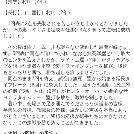
【捕手】村山（2年）
【長打】［二塁打］村山（2年）
1回表に2点を先制される苦しい立ち上がりとなりました
が、その裏、すぐさま猛攻を仕掛け3点を奪って逆転に成功
しました。
その後は両チーム一歩も譲らない緊迫した展開が続きま
す。5回表に同点に追いつかれ、なおも無死満塁という最大
のピンチを迎えましたが、ライト土屋（2年）がタッチアッ
プを狙った走者を本塁で刺すファインプレーを披露。後続
もきっちりと断ち、勝ち越しを許しませんでした。
同点のまま7回を終え、試合は無死二塁から始まる延長タ
イブレーク（8回）に突入しました。迎えた8回裏、1死二塁
の好機で3番・村山（2年）がセンターオーバーの劇的なサ
ヨナラタイムリー二塁打を放ち、激戦を制しました。
暑い中、会場まで足を運んでくださった保護者の皆様、
卒業生の皆様、教職員の皆様、温かいご声援を本当にあり
がとうございました。皆様の応援が選手たちの大きな力と
なり、この接戦を勝ち抜くことができました。
＜次戦（3回戦）の予定＞