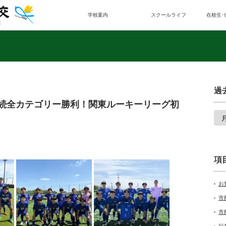
学校案内
スクールライフ
在校生･
過
連続全カテゴリー勝利！関東ルーキーリーグ初
項
お
市
市