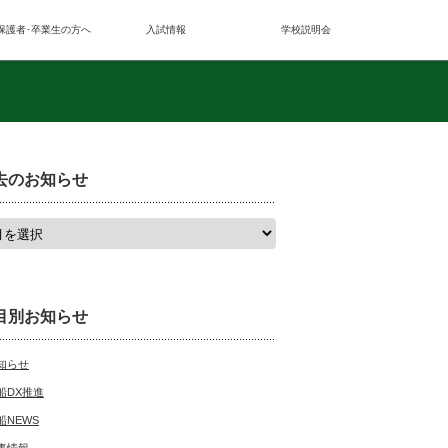
保護者･卒業生の方へ
入試情報
学校説明会
去のお知らせ
目別お知らせ
知らせ
船DX推進
船NEWS