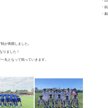
行
部
重
グ戦が再開しました。
となりました！
で一丸となって戦っていきます。