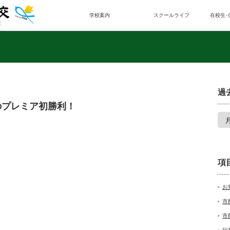
学校案内
スクールライフ
在校生･
過
のプレミア初勝利！
項
お
市
市