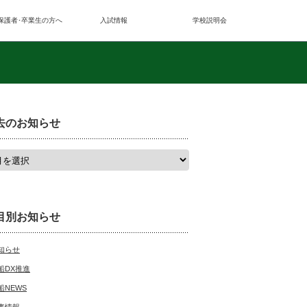
保護者･卒業生の方へ
入試情報
学校説明会
去のお知らせ
目別お知らせ
知らせ
船DX推進
船NEWS