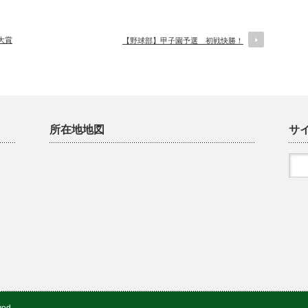
大賞
【野球部】甲子園予選 初戦快勝！
所在地地図
サ