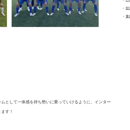
行
部
重
ームとして一体感を持ち勢いに乗っていけるように、インター
きます！