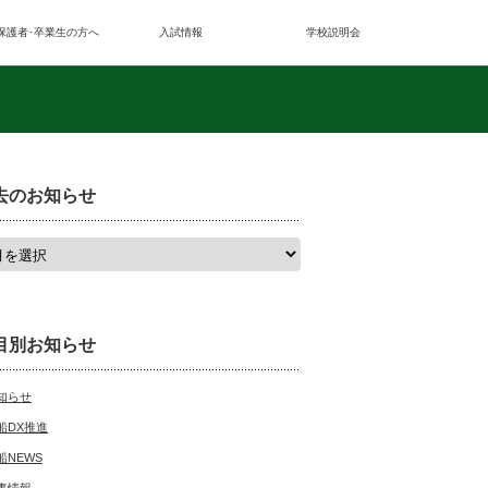
保護者･卒業生の方へ
入試情報
学校説明会
去のお知らせ
目別お知らせ
知らせ
船DX推進
船NEWS