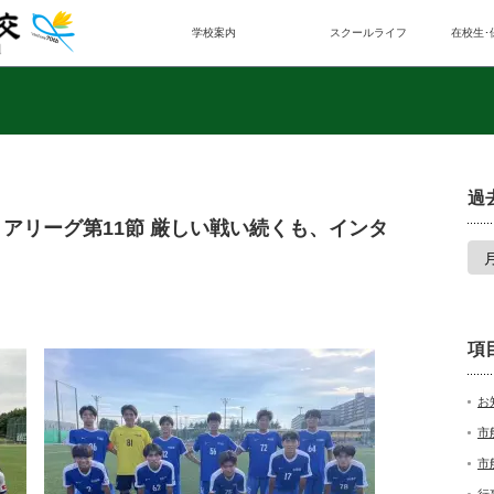
学校案内
スクールライフ
在校生･
過
アリーグ第11節 厳しい戦い続くも、インタ
項
お
市
市