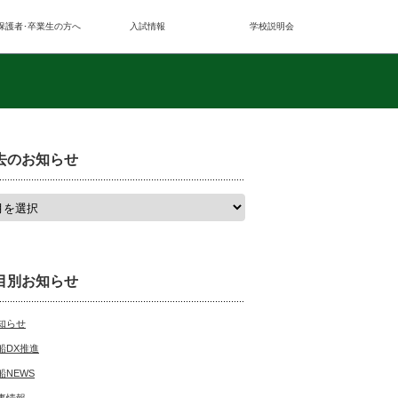
保護者･卒業生の方へ
入試情報
学校説明会
去のお知らせ
目別お知らせ
知らせ
船DX推進
船NEWS