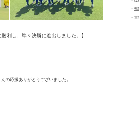
行
部
重
戦に勝利し、準々決勝に進出しました。】
さんの応援ありがとうございました。