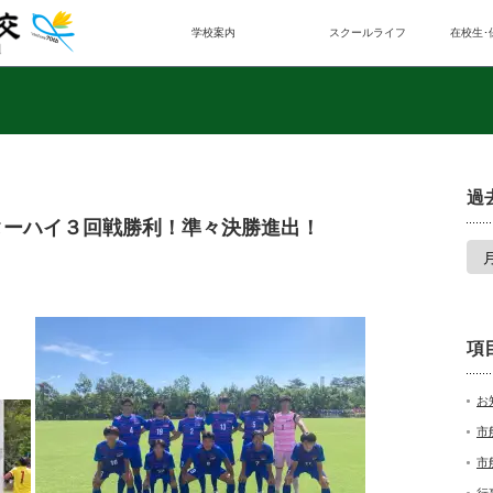
学校案内
スクールライフ
在校生･
過
ターハイ３回戦勝利！準々決勝進出！
項
お
市
市