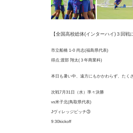
【全国高校総体(インターハイ)３回
市立船橋 1-0 尚志(福島県代表)
得点:渡部 翔太(３年商業科)
本日も暑い中、遠方にもかかわらず、たく
次戦7月31日（水）準々決勝
vs米子北(鳥取県代表)
Jヴィレッジピッチ③
9:30kickoff