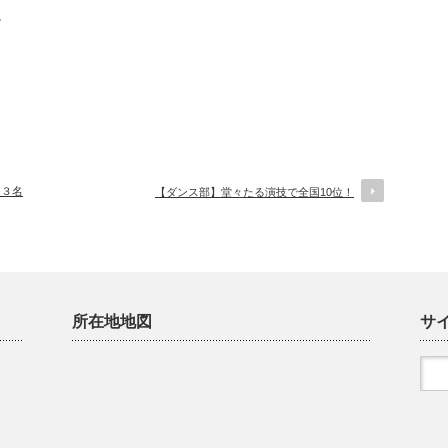
。
 ３名
【ダンス部】堂々たる演技で全国10位！
所在地地図
サ