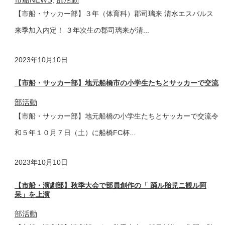
,
【市船・サッカー部】３年（体育科）郡司璃来 清水エスパルス
来季加入内定！ ３年次生の郡司璃来が清...
2023年
10月10日
【市船・サッカー部】地元船橋市の小学生たちとサッカーで交流
部活動
【市船・サッカー部】地元船橋の小学生たちとサッカーで交流令
和５年１０月７日（土）に船橋FC杯...
2023年
10月10日
【市船・演劇部】秋季大会で部員創作の「 踊ル胎児ニ観ル阿
呆」を上演
部活動