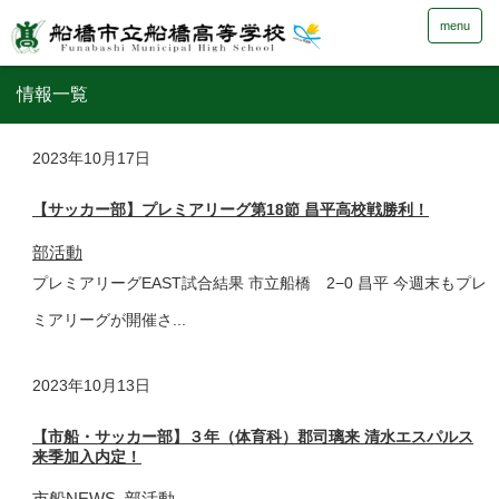
menu
情報一覧
2023年
10月17日
【サッカー部】プレミアリーグ第18節 昌平高校戦勝利！
部活動
プレミアリーグEAST試合結果 市立船橋 2−0 昌平 今週末もプレ
ミアリーグが開催さ...
2023年
10月13日
【市船・サッカー部】３年（体育科）郡司璃来 清水エスパルス
来季加入内定！
市船NEWS
部活動