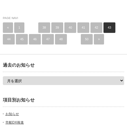
PAGE NAVI
«
1
…
38
39
40
41
42
43
44
45
46
47
48
…
50
»
過去のお知らせ
項目別お知らせ
お知らせ
市船DX推進