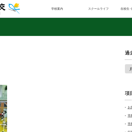
学校案内
スクールライフ
在校生･
過
項
お
市
市