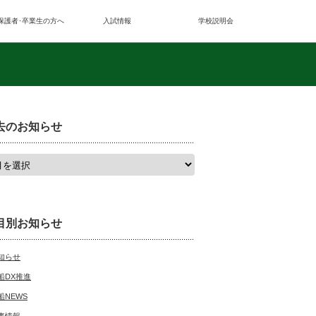
保護者･卒業生の方へ
入試情報
学校説明会
去のお知らせ
目別お知らせ
知らせ
船DX推進
船NEWS