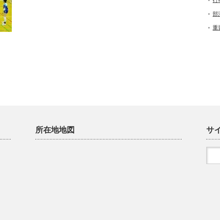
行
部
重
所在地地図
サ