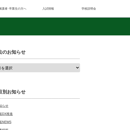
保護者･卒業生の方へ
入試情報
学校説明会
去のお知らせ
目別お知らせ
知らせ
船DX推進
船NEWS