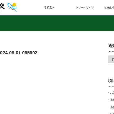
学校案内
スクールライフ
在校生･
過
-08-01 095902
項
お
市
市