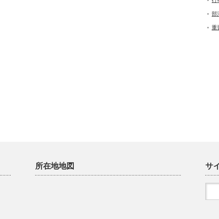
行
部
重
所在地地図
サ