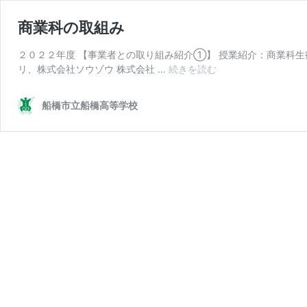
商業科の取組み
２０２２年度 【事業者との取り組み紹介①】 授業紹介：商業科生
商
リ、株式会社ソウゾウ 株式会社 …
続きを読む
業
科
船橋市立船橋高等学校
の
取
組
み